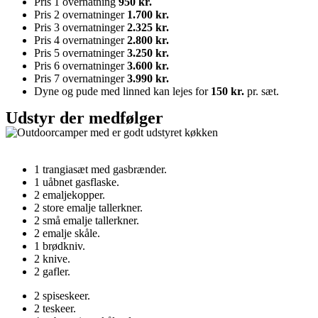
Pris 1 overnatning
950 kr.
Pris 2 overnatninger
1.700 kr.
Pris 3 overnatninger
2.325 kr.
Pris 4 overnatninger
2.800 kr.
Pris 5 overnatninger
3.250 kr.
Pris 6 overnatninger
3.600 kr.
Pris 7 overnatninger
3.990 kr.
Dyne og pude med linned kan lejes for
150 kr.
pr. sæt.
Udstyr der medfølger
1 trangiasæt med gasbrænder.
1 uåbnet gasflaske.
2 emaljekopper.
2 store emalje tallerkner.
2 små emalje tallerkner.
2 emalje skåle.
1 brødkniv.
2 knive.
2 gafler.
2 spiseskeer.
2 teskeer.