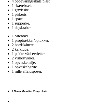
4 opbevaringsskåle plast.
1 skærebræt.
1 grydeske.
1 piskeris.
1 spatel.
1 suppeske.
1 dejskraber.
1 ostehøvl.
1 proptrækker/oplukker.
2 bordskånere.
2 karklude.
1 pakke vådservietter.
2 viskestykker.
1 opvaskebalje.
1 opvaskebørste.
1 rulle affaldsposer.
2 Nemo Moonlite Camp chair.