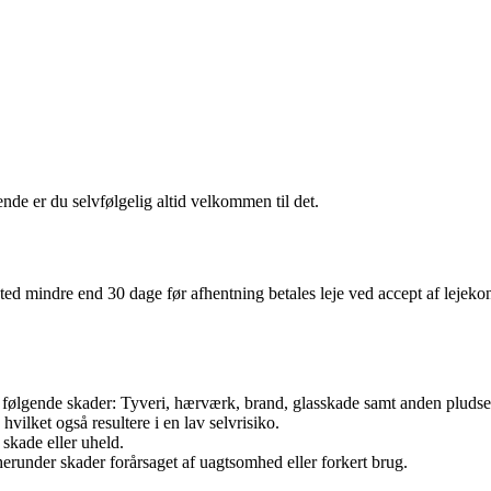
ende er du selvfølgelig altid velkommen til det.
ted mindre end 30 dage før afhentning betales leje ved accept af lejeko
følgende skader: Tyveri, hærværk, brand, glasskade samt anden pludse
ilket også resultere i en lav selvrisiko.
f skade eller uheld.
herunder skader forårsaget af uagtsomhed eller forkert brug.