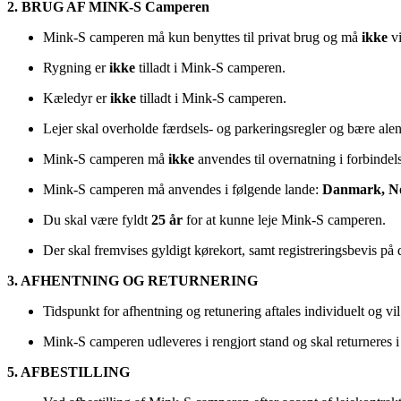
2. BRUG AF MINK-S Camperen
Mink-S camperen må kun benyttes til privat brug og må
ikke
vi
Rygning er
ikke
tilladt i Mink-S camperen.
Kæledyr er
ikke
tilladt i Mink-S camperen.
Lejer skal overholde færdsels- og parkeringsregler og bære alene 
Mink-S camperen må
ikke
anvendes til overnatning i forbindels
Mink-S camperen må anvendes i følgende lande:
Danmark, Nor
Du skal være fyldt
25 år
for at kunne leje Mink-S camperen.
Der skal fremvises gyldigt kørekort, samt registreringsbevis på
3. AFHENTNING OG RETURNERING
Tidspunkt for afhentning og retunering aftales individuelt og vil
Mink-S camperen udleveres i rengjort stand og skal returneres 
5. AFBESTILLING